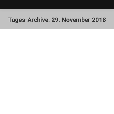
Tages-Archive:
29. November 2018
Sie befinden sich hier:
Alle Schutzhütten auf dem Hochrhöner