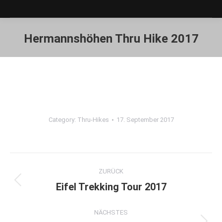
Hermannshöhen Thru Hike 2017
Sie befinden sich hier:
Category:
Thru-Hikes
17. September 2017
Album-
ZURÜCK
Navigation
Eifel Trekking Tour 2017
Vorheriges
Album:
NÄCHSTES